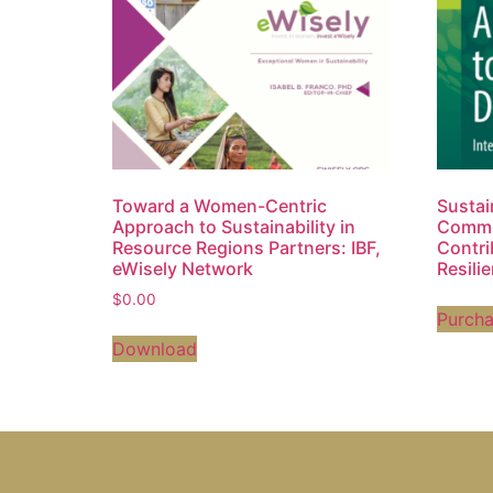
Toward a Women-Centric
Sustai
Approach to Sustainability in
Commun
Resource Regions Partners: IBF,
Contri
eWisely Network
Resili
$
0.00
Purch
Download