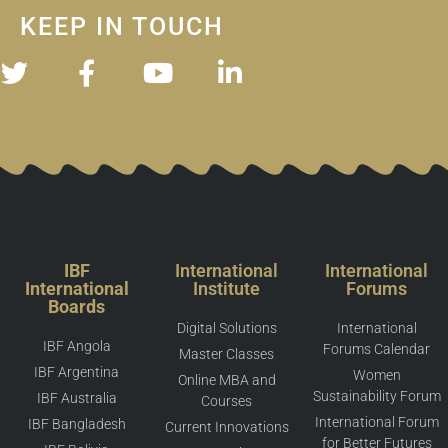
KEEP IN TOUCH
IBF
International
International
International
Institute
Forums
Boards
Digital Solutions
International
IBF Angola
Forums Calendar
Master Classes
IBF Argentina
Women
Online MBA and
Sustainability Forum
IBF Australia
Courses
International Forum
IBF Bangladesh
Current Innovations
for Better Futures