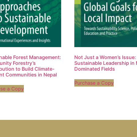
nable Forest Management:
Not Just a Women’s Issue:
ity Forestry’s
Sustainable Leadership ​in
bution to Build Climate-
Dominated Fields
ent Communities in Nepal
Purchase a Copy
ase a Copy