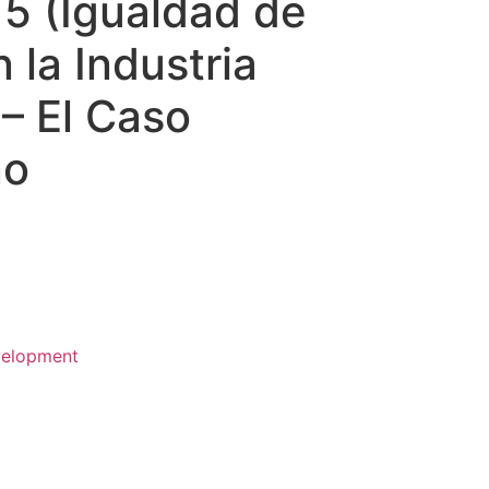
 5 (Igualdad de
 la Industria
 – El Caso
no
velopment