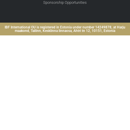
Sponsorship Opportunities
IBF International OU is registered in Estonia under number 14249878, at Harju
maakond, Tallinn, Kesklinna linnaosa, Ahtri tn 12, 10151, Estonia