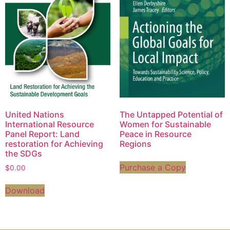
United Nations
The Untapped Potential of
International Resource
Women for Sustainable
Panel Report: Land
Peace in Resource
restoration for Achieving
Regions
the SDGs
Purchase a Copy
$
0.00
Download