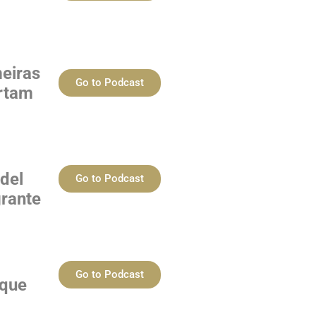
meiras
Go to Podcast
rtam
 del
Go to Podcast
grante
Go to Podcast
 que