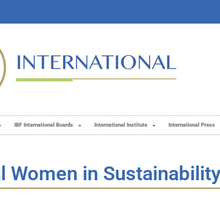
IBF International Boards
International Institute
International Press
l Women in Sustainabilit