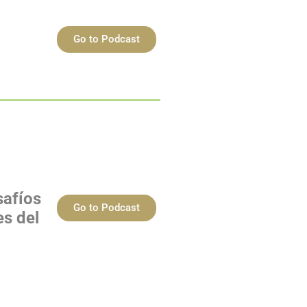
Go to Podcast
safíos
Go to Podcast
es del