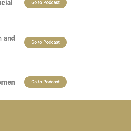
ncial
Go to Podcast
n and
Go to Podcast
women
Go to Podcast