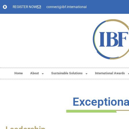
REGISTER NOW
connect@ibf.international
Home
About
Sustainable Solutions
International Awards
Exceptiona