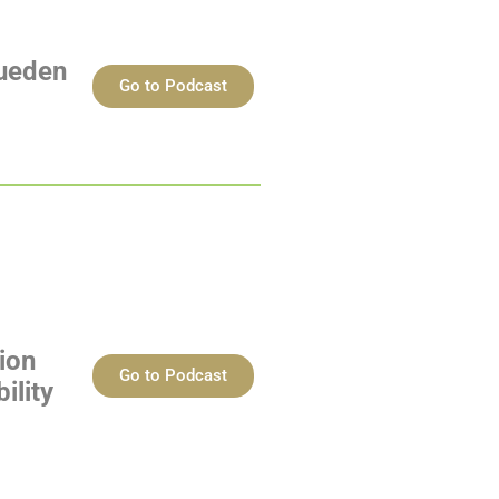
pueden
Go to Podcast
ion
Go to Podcast
ility