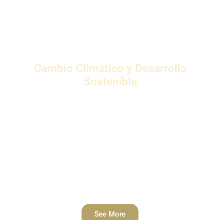
Cambio Climático y Desarrollo
Sostenible
Las empresas se están convirtiendo en actores
clave en la forja del desarrollo sostenible. Sin
embargo, también enfrentan grandes desafíos.
Los líderes empresariales han iniciado
actividades destinadas a integrar los principios
de sostenibilidad en las estrategias
empresariales.
See More