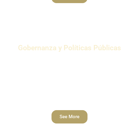
Gobernanza y Políticas Públicas
IBF ofrece soluciones tangibles destinadas a
fortalecer la capacidad, responsabilidad y
sostenibilidad de los gobiernos y
organizaciones públicas, mejorando en última
instancia las estructuras de gestión.
See More