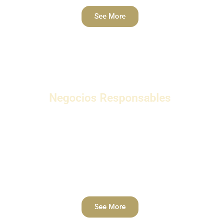
See More
Negocios Responsables
Un negocio responsable se define como la
capacidad de una organización para producir
productos o servicios valiosos de manera
responsable mientras mantiene sus
operaciones futuras.
See More