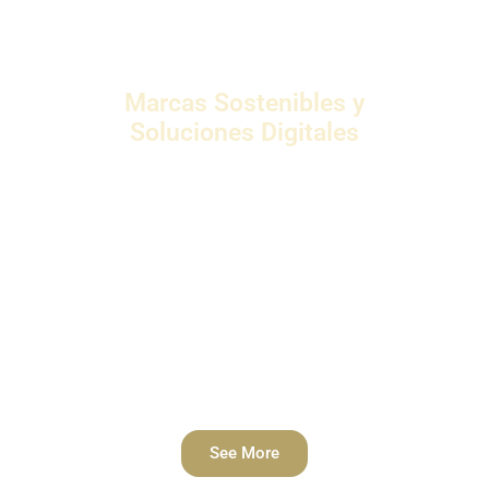
Marcas Sostenibles y
Soluciones Digitales
IBF aporta años de liderazgo intelectual,
construcción de comunidades digitales y co-
creación con partes interesadas para fomentar
la transformación sostenible de la marca.
Nuestras soluciones digitales están diseñadas
de manera experta para ayudar a las marcas a
definir su identidad sostenible en un nuevo
orden emergente.
See More