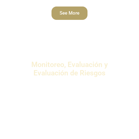
See More
Monitoreo, Evaluación y
Evaluación de Riesgos
Proporcionamos una guía de buenas prácticas
para realizar la evaluación y gestión de
impactos para determinar los posibles
impactos ambientales y sociales en las
comunidades locales y el medio ambiente
como resultado del desarrollo del proyecto.